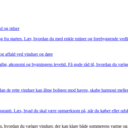
d og ridser
 fra starten. Lær, hvordan du med enkle rutiner og forebyggende vedlig
g affald ved vinduer og døre
e miljø, økonomi og bygningens levetid. Få gode råd til, hvordan du væl
rdan de rette vinduer kan åbne boligen mod haven, skabe harmoni mellem
g garanti. Læs, hvad du skal være opmærksom på, når du køber eller udsk
, hvordan du vælger vinduer, der kan klare både sommerens varme og v