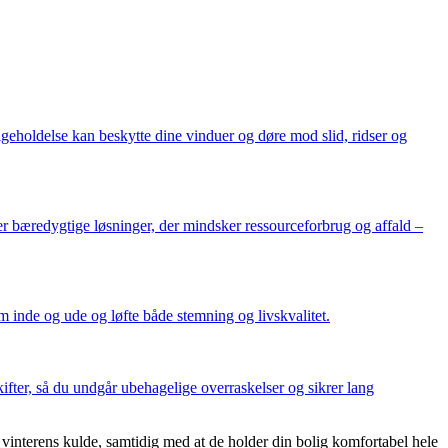
eholdelse kan beskytte dine vinduer og døre mod slid, ridser og
ger bæredygtige løsninger, der mindsker ressourceforbrug og affald –
 inde og ude og løfte både stemning og livskvalitet.
ifter, så du undgår ubehagelige overraskelser og sikrer lang
interens kulde, samtidig med at de holder din bolig komfortabel hele