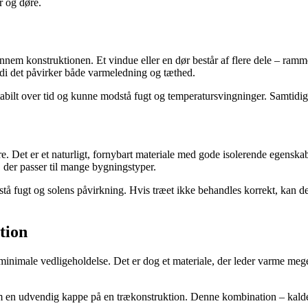
r og døre.
m konstruktionen. Et vindue eller en dør består af flere dele – ramme,
rdi det påvirker både varmeledning og tæthed.
abilt over tid og kunne modstå fugt og temperatursvingninger. Samtidig 
e. Det er et naturligt, fornybart materiale med gode isolerende egenskabe
, der passer til mange bygningstyper.
tå fugt og solens påvirkning. Hvis træet ikke behandles korrekt, kan de
tion
inimale vedligeholdelse. Det er dog et materiale, der leder varme meget
om en udvendig kappe på en trækonstruktion. Denne kombination – kaldet 