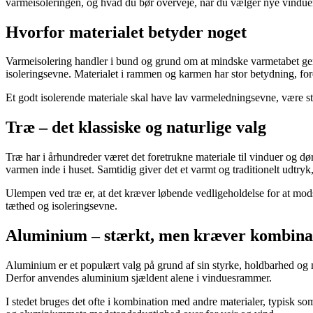
varmeisoleringen, og hvad du bør overveje, når du vælger nye vindue
Hvorfor materialet betyder noget
Varmeisolering handler i bund og grund om at mindske varmetabet genne
isoleringsevne. Materialet i rammen og karmen har stor betydning, fo
Et godt isolerende materiale skal have lav varmeledningsevne, være st
Træ – det klassiske og naturlige valg
Træ har i århundreder været det foretrukne materiale til vinduer og dør
varmen inde i huset. Samtidig giver det et varmt og traditionelt udtryk
Ulempen ved træ er, at det kræver løbende vedligeholdelse for at mods
tæthed og isoleringsevne.
Aluminium – stærkt, men kræver kombina
Aluminium er et populært valg på grund af sin styrke, holdbarhed og m
Derfor anvendes aluminium sjældent alene i vinduesrammer.
I stedet bruges det ofte i kombination med andre materialer, typisk s