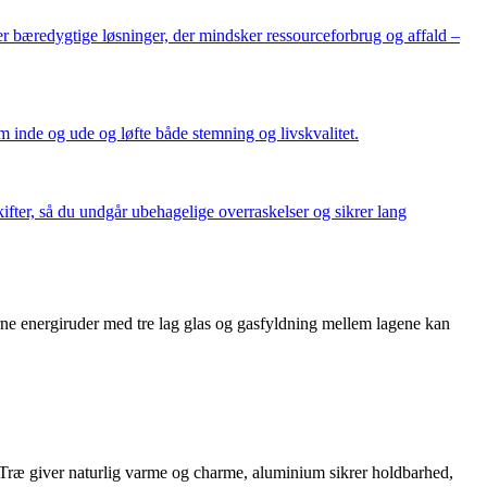
ger bæredygtige løsninger, der mindsker ressourceforbrug og affald –
 inde og ude og løfte både stemning og livskvalitet.
ifter, så du undgår ubehagelige overraskelser og sikrer lang
derne energiruder med tre lag glas og gasfyldning mellem lagene kan
 Træ giver naturlig varme og charme, aluminium sikrer holdbarhed,