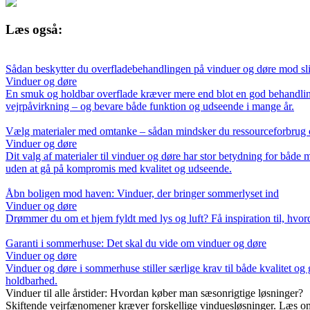
Læs også:
Sådan beskytter du overfladebehandlingen på vinduer og døre mod sli
Vinduer og døre
En smuk og holdbar overflade kræver mere end blot en god behandling
vejrpåvirkning – og bevare både funktion og udseende i mange år.
Vælg materialer med omtanke – sådan mindsker du ressourceforbrug o
Vinduer og døre
Dit valg af materialer til vinduer og døre har stor betydning for båd
uden at gå på kompromis med kvalitet og udseende.
Åbn boligen mod haven: Vinduer, der bringer sommerlyset ind
Vinduer og døre
Drømmer du om et hjem fyldt med lys og luft? Få inspiration til, hvo
Garanti i sommerhuse: Det skal du vide om vinduer og døre
Vinduer og døre
Vinduer og døre i sommerhuse stiller særlige krav til både kvalitet o
holdbarhed.
Vinduer til alle årstider: Hvordan køber man sæsonrigtige løsninger?
Skiftende vejrfænomener kræver forskellige vinduesløsninger. Læs om