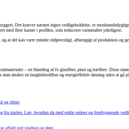
e byggeri. Det kræver næsten ingen vedligeholdelse, er modstandsdygtig
ret med flere kamre i profilen, som reducerer varmetabet yderligere.
og at det kan være mindre miljøvenligt, afhængigt af produktion og g
ositmaterialer – en blanding af fx glasfiber, plast og træfibre. Disse 
 man ønsker en langtidsholdbar og energieffektiv løsning uden at gå 
d og ridser
 fra starten. Lær, hvordan du med enkle rutiner og forebyggende vedlig
g affald ved vinduer og døre