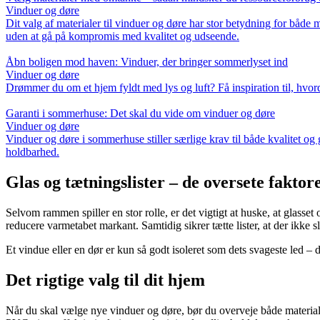
Vinduer og døre
Dit valg af materialer til vinduer og døre har stor betydning for båd
uden at gå på kompromis med kvalitet og udseende.
Åbn boligen mod haven: Vinduer, der bringer sommerlyset ind
Vinduer og døre
Drømmer du om et hjem fyldt med lys og luft? Få inspiration til, hvo
Garanti i sommerhuse: Det skal du vide om vinduer og døre
Vinduer og døre
Vinduer og døre i sommerhuse stiller særlige krav til både kvalitet o
holdbarhed.
Glas og tætningslister – de oversete faktor
Selvom rammen spiller en stor rolle, er det vigtigt at huske, at glass
reducere varmetabet markant. Samtidig sikrer tætte lister, at der ikke 
Et vindue eller en dør er kun så godt isoleret som dets svageste led – 
Det rigtige valg til dit hjem
Når du skal vælge nye vinduer og døre, bør du overveje både material