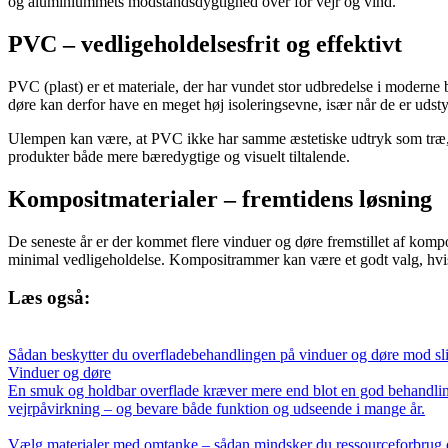
og aluminiummets modstandsdygtighed over for vejr og vind.
PVC – vedligeholdelsesfrit og effektivt
PVC (plast) er et materiale, der har vundet stor udbredelse i modern
døre kan derfor have en meget høj isoleringsevne, især når de er udsty
Ulempen kan være, at PVC ikke har samme æstetiske udtryk som træ, 
produkter både mere bæredygtige og visuelt tiltalende.
Kompositmaterialer – fremtidens løsning
De seneste år er der kommet flere vinduer og døre fremstillet af komp
minimal vedligeholdelse. Kompositrammer kan være et godt valg, hvis
Læs også:
Sådan beskytter du overfladebehandlingen på vinduer og døre mod sli
Vinduer og døre
En smuk og holdbar overflade kræver mere end blot en god behandling
vejrpåvirkning – og bevare både funktion og udseende i mange år.
Vælg materialer med omtanke – sådan mindsker du ressourceforbrug o