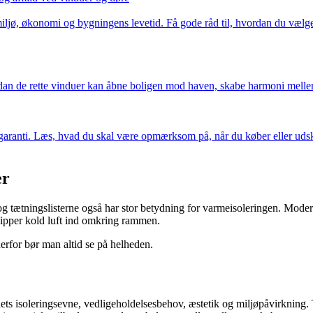
e miljø, økonomi og bygningens levetid. Få gode råd til, hvordan du væl
rdan de rette vinduer kan åbne boligen mod haven, skabe harmoni mellem
g garanti. Læs, hvad du skal være opmærksom på, når du køber eller udsk
er
et og tætningslisterne også har stor betydning for varmeisoleringen. Mo
slipper kold luft ind omkring rammen.
derfor bør man altid se på helheden.
ets isoleringsevne, vedligeholdelsesbehov, æstetik og miljøpåvirkning.