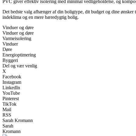
PVC giver effektiv isolering med minimal vedligeholdelse, og kompos
Det bedste valg afhænger af din boligtype, dit budget og dine ønsker ti
indeklima og en mere bæredygtig bolig.
Vinduer og døre
Vinduer og døre
Varmeisolering
Vinduer
Døre
Energioptimering
Byggeri
Del og vær venlig
X
Facebook
Instagram
LinkedIn
YouTube
Pinterest
TikTok
Mail
RSS
Sarah Kromann
Sarah
Kromann