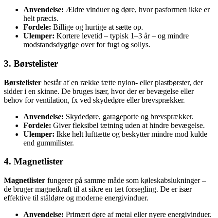
Anvendelse:
Ældre vinduer og døre, hvor pasformen ikke er
helt præcis.
Fordele:
Billige og hurtige at sætte op.
Ulemper:
Kortere levetid – typisk 1–3 år – og mindre
modstandsdygtige over for fugt og sollys.
3. Børstelister
Børstelister
består af en række tætte nylon- eller plastbørster, der
sidder i en skinne. De bruges især, hvor der er bevægelse eller
behov for ventilation, fx ved skydedøre eller brevsprækker.
Anvendelse:
Skydedøre, garageporte og brevsprækker.
Fordele:
Giver fleksibel tætning uden at hindre bevægelse.
Ulemper:
Ikke helt lufttætte og beskytter mindre mod kulde
end gummilister.
4. Magnetlister
Magnetlister
fungerer på samme måde som køleskabslukninger –
de bruger magnetkraft til at sikre en tæt forsegling. De er især
effektive til ståldøre og moderne energivinduer.
Anvendelse:
Primært døre af metal eller nyere energivinduer.