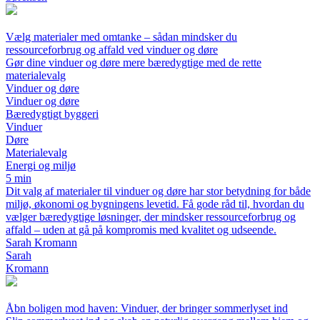
Vælg materialer med omtanke – sådan mindsker du
ressourceforbrug og affald ved vinduer og døre
Gør dine vinduer og døre mere bæredygtige med de rette
materialevalg
Vinduer og døre
Vinduer og døre
Bæredygtigt byggeri
Vinduer
Døre
Materialevalg
Energi og miljø
5 min
Dit valg af materialer til vinduer og døre har stor betydning for både
miljø, økonomi og bygningens levetid. Få gode råd til, hvordan du
vælger bæredygtige løsninger, der mindsker ressourceforbrug og
affald – uden at gå på kompromis med kvalitet og udseende.
Sarah Kromann
Sarah
Kromann
Åbn boligen mod haven: Vinduer, der bringer sommerlyset ind