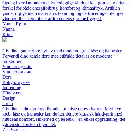
Opdag hvordan moderne, bæredygtige vinduer kan gøre en markant
forskel for både energiforbrug, komfort og klimaaftryk. Artiklen
guider dig gennem materialer, teknologi og certificeringer, der gør
vinduer til en central del af fremtidens grønne byggeri.
Nanna Rønn
Nanna
Rønn
Giv dine gamle døre nyt liv med moderne greb, låse og hængsler
Forvandl dine gamle døre med stilfulde detaljer og moderne
funktioner
Vinduer og døre
Vinduer og døre
Døre
Boligfornyelse
Indretning
Håndværk
Design
4 min
Giv dine slidte døre nyt liv uden at miste deres charme. Med nye
greb, låse og hængsler kan du kombinere klassisk håndværk med
nutidens komfort, sikkerhed og æstetik – en enkel opgradering, der
gør en stor forskel i hjemmet.
Zita Sørensen