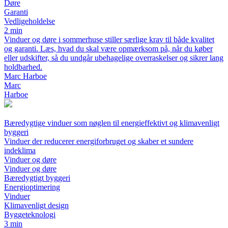
Døre
Garanti
Vedligeholdelse
2 min
Vinduer og døre i sommerhuse stiller særlige krav til både kvalitet
og garanti. Læs, hvad du skal være opmærksom på, når du køber
eller udskifter, så du undgår ubehagelige overraskelser og sikrer lang
holdbarhed.
Marc Harboe
Marc
Harboe
Bæredygtige vinduer som nøglen til energieffektivt og klimavenligt
byggeri
Vinduer der reducerer energiforbruget og skaber et sundere
indeklima
Vinduer og døre
Vinduer og døre
Bæredygtigt byggeri
Energioptimering
Vinduer
Klimavenligt design
Byggeteknologi
3 min