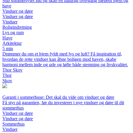
Slip sommerlyset ind og skab en naturlig overgang mellem hjem og
have
Vinduer og døre
Vinduer og døre
Vinduer
Boligindretning
Lys og rum
Have
Arkitektur
5 min
Drømmer du om et hjem fyldt med lys og luft? Få inspiration til,
hvordan de rette vinduer kan åbne boligen mod haven, skabe
harmoni mellem inde og ude og løfte både stemning og livskvalitet.
Thor Skov
Thor
Skov
Garanti i sommerhuse: Det skal du vide om vinduer og døre
Få styr på garantien, før du investerer i nye vinduer og døre til dit
sommerhus
Vinduer og døre
Vinduer og døre
Sommerhus
Vinduer