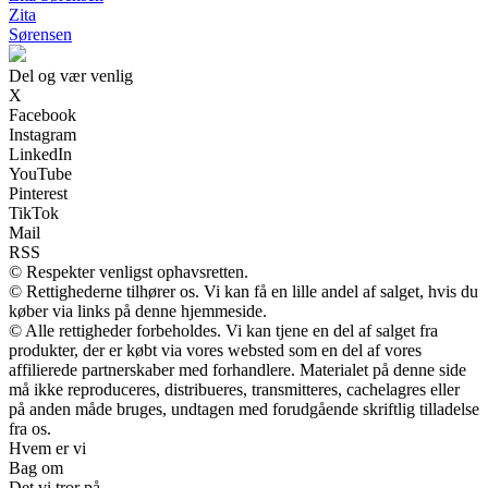
Zita
Sørensen
Del og vær venlig
X
Facebook
Instagram
LinkedIn
YouTube
Pinterest
TikTok
Mail
RSS
© Respekter venligst ophavsretten.
© Rettighederne tilhører os. Vi kan få en lille andel af salget, hvis du
køber via links på denne hjemmeside.
© Alle rettigheder forbeholdes. Vi kan tjene en del af salget fra
produkter, der er købt via vores websted som en del af vores
affilierede partnerskaber med forhandlere. Materialet på denne side
må ikke reproduceres, distribueres, transmitteres, cachelagres eller
på anden måde bruges, undtagen med forudgående skriftlig tilladelse
fra os.
Hvem er vi
Bag om
Det vi tror på