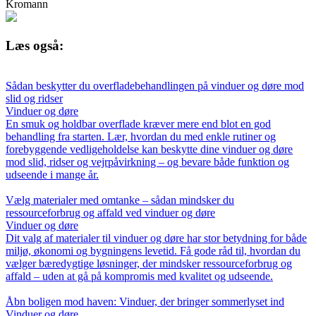
Kromann
Læs også:
Sådan beskytter du overfladebehandlingen på vinduer og døre mod
slid og ridser
Vinduer og døre
En smuk og holdbar overflade kræver mere end blot en god
behandling fra starten. Lær, hvordan du med enkle rutiner og
forebyggende vedligeholdelse kan beskytte dine vinduer og døre
mod slid, ridser og vejrpåvirkning – og bevare både funktion og
udseende i mange år.
Vælg materialer med omtanke – sådan mindsker du
ressourceforbrug og affald ved vinduer og døre
Vinduer og døre
Dit valg af materialer til vinduer og døre har stor betydning for både
miljø, økonomi og bygningens levetid. Få gode råd til, hvordan du
vælger bæredygtige løsninger, der mindsker ressourceforbrug og
affald – uden at gå på kompromis med kvalitet og udseende.
Åbn boligen mod haven: Vinduer, der bringer sommerlyset ind
Vinduer og døre