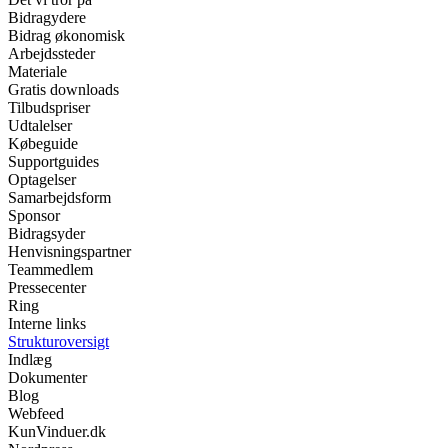
Bidragydere
Bidrag økonomisk
Arbejdssteder
Materiale
Gratis downloads
Tilbudspriser
Udtalelser
Købeguide
Supportguides
Optagelser
Samarbejdsform
Sponsor
Bidragsyder
Henvisningspartner
Teammedlem
Pressecenter
Ring
Interne links
Strukturoversigt
Indlæg
Dokumenter
Blog
Webfeed
KunVinduer.dk