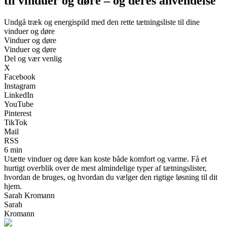
til vinduer og døre – og deres anvendelse
Undgå træk og energispild med den rette tætningsliste til dine
vinduer og døre
Vinduer og døre
Vinduer og døre
Del og vær venlig
X
Facebook
Instagram
LinkedIn
YouTube
Pinterest
TikTok
Mail
RSS
6 min
Utætte vinduer og døre kan koste både komfort og varme. Få et
hurtigt overblik over de mest almindelige typer af tætningslister,
hvordan de bruges, og hvordan du vælger den rigtige løsning til dit
hjem.
Sarah Kromann
Sarah
Kromann