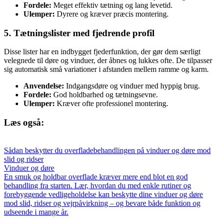
Fordele:
Meget effektiv tætning og lang levetid.
Ulemper:
Dyrere og kræver præcis montering.
5. Tætningslister med fjedrende profil
Disse lister har en indbygget fjederfunktion, der gør dem særligt
velegnede til døre og vinduer, der åbnes og lukkes ofte. De tilpasser
sig automatisk små variationer i afstanden mellem ramme og karm.
Anvendelse:
Indgangsdøre og vinduer med hyppig brug.
Fordele:
God holdbarhed og tætningsevne.
Ulemper:
Kræver ofte professionel montering.
Læs også:
Sådan beskytter du overfladebehandlingen på vinduer og døre mod
slid og ridser
Vinduer og døre
En smuk og holdbar overflade kræver mere end blot en god
behandling fra starten. Lær, hvordan du med enkle rutiner og
forebyggende vedligeholdelse kan beskytte dine vinduer og døre
mod slid, ridser og vejrpåvirkning – og bevare både funktion og
udseende i mange år.