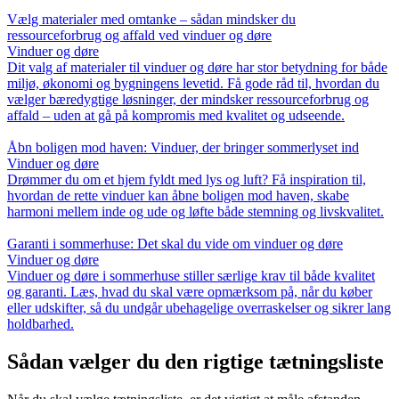
Vælg materialer med omtanke – sådan mindsker du
ressourceforbrug og affald ved vinduer og døre
Vinduer og døre
Dit valg af materialer til vinduer og døre har stor betydning for både
miljø, økonomi og bygningens levetid. Få gode råd til, hvordan du
vælger bæredygtige løsninger, der mindsker ressourceforbrug og
affald – uden at gå på kompromis med kvalitet og udseende.
Åbn boligen mod haven: Vinduer, der bringer sommerlyset ind
Vinduer og døre
Drømmer du om et hjem fyldt med lys og luft? Få inspiration til,
hvordan de rette vinduer kan åbne boligen mod haven, skabe
harmoni mellem inde og ude og løfte både stemning og livskvalitet.
Garanti i sommerhuse: Det skal du vide om vinduer og døre
Vinduer og døre
Vinduer og døre i sommerhuse stiller særlige krav til både kvalitet
og garanti. Læs, hvad du skal være opmærksom på, når du køber
eller udskifter, så du undgår ubehagelige overraskelser og sikrer lang
holdbarhed.
Sådan vælger du den rigtige tætningsliste