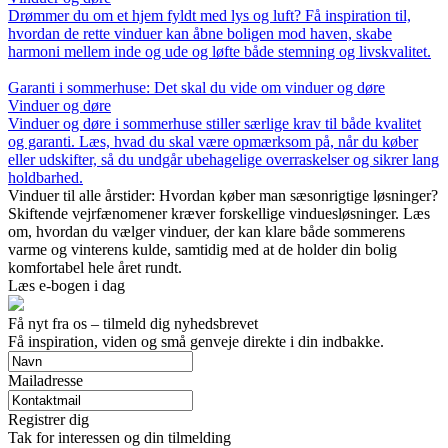
Drømmer du om et hjem fyldt med lys og luft? Få inspiration til,
hvordan de rette vinduer kan åbne boligen mod haven, skabe
harmoni mellem inde og ude og løfte både stemning og livskvalitet.
Garanti i sommerhuse: Det skal du vide om vinduer og døre
Vinduer og døre
Vinduer og døre i sommerhuse stiller særlige krav til både kvalitet
og garanti. Læs, hvad du skal være opmærksom på, når du køber
eller udskifter, så du undgår ubehagelige overraskelser og sikrer lang
holdbarhed.
Vinduer til alle årstider: Hvordan køber man sæsonrigtige løsninger?
Skiftende vejrfænomener kræver forskellige vinduesløsninger. Læs
om, hvordan du vælger vinduer, der kan klare både sommerens
varme og vinterens kulde, samtidig med at de holder din bolig
komfortabel hele året rundt.
Læs e-bogen i dag
Få nyt fra os – tilmeld dig nyhedsbrevet
Få inspiration, viden og små genveje direkte i din indbakke.
Mailadresse
Registrer dig
Tak for interessen og din tilmelding