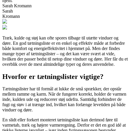
hjem.
Sarah Kromann
Sarah
Kromann
Træk, kulde og støj kan ofte spores tilbage til utætte vinduer og
døre. En god tætningsliste er en enkel og effektiv måde at forbedre
både komfort og energieffektivitet i hjemmet på. Men der findes
mange typer af tætningslister – og det kan være svært at vide,
hvilken der passer bedst til netop dine vinduer og døre. Her får du et
overblik over de mest almindelige typer og deres anvendelse.
Hvorfor er tætningslister vigtige?
Tætningslister har til formål at lukke de små sprækker, der opstår
mellem ramme og karm. Når de fungerer korrekt, holder de varmen
inde, kulden ude og reducerer støj udefra. Samtidig forhindrer de
fugt og støv i at trænge ind, hvilket kan forlænge levetiden på både
vinduer og døre.
En slidt eller forkert monteret tætningsliste kan derimod føre til
varmetab, træk og højere varmeregning. Derfor er det en god idé at
tjekke listerne jævnligt – især inden fyringssæsonen begynder.