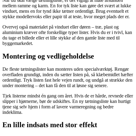
Når du skal vælge tætningsliste, er det vigtigt at måle afstanden
mellem ramme og karm. En for tyk liste kan gøre det svært at lukke
vinduet, mens en for tynd ikke tætner ordentligt. Brug eventuelt et
stykke modellervoks eller papir til at teste, hvor meget plads der er.
Overvej også materialet på vinduet eller døren – træ, plast og
aluminium kræver ofte forskellige typer lister. Hvis du er i tvivl, kan
du tage et billede eller et lille stykke af den gamle liste med til
byggemarkedet.
Montering og vedligeholdelse
De fleste tætningslister kan monteres uden specialværktøj. Rengør
overfladen grundigt, inden du sætter listen på, så klæbemidlet hæfter
ordentligt. Tryk listen fast hele vejen rundt, og undgå at strække den
under montering – det kan få den til at løsne sig senere.
Tjek listerne mindst én gang om året. Hvis de er hårde, revnede eller
slipper i hjørnerne, bør de udskiftes. En ny tætningsliste kan hurtigt
tjene sig selv hjem i form af lavere varmeregning og bedre
indeklima.
En lille indsats med stor effekt