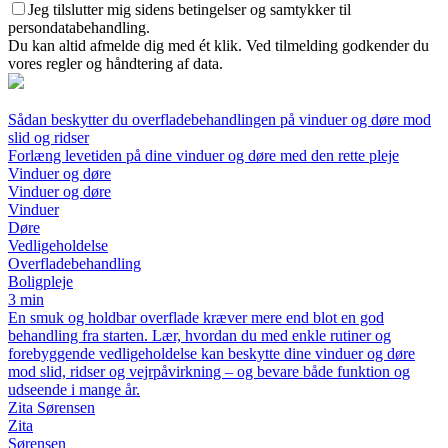
Jeg tilslutter mig sidens betingelser og samtykker til
persondatabehandling.
Du kan altid afmelde dig med ét klik. Ved tilmelding godkender du
vores regler og håndtering af data.
Sådan beskytter du overfladebehandlingen på vinduer og døre mod
slid og ridser
Forlæng levetiden på dine vinduer og døre med den rette pleje
Vinduer og døre
Vinduer og døre
Vinduer
Døre
Vedligeholdelse
Overfladebehandling
Boligpleje
3 min
En smuk og holdbar overflade kræver mere end blot en god
behandling fra starten. Lær, hvordan du med enkle rutiner og
forebyggende vedligeholdelse kan beskytte dine vinduer og døre
mod slid, ridser og vejrpåvirkning – og bevare både funktion og
udseende i mange år.
Zita Sørensen
Zita
Sørensen