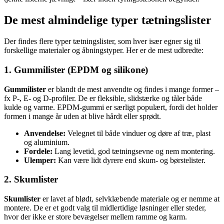
De mest almindelige typer tætningslister
Der findes flere typer tætningslister, som hver især egner sig til
forskellige materialer og åbningstyper. Her er de mest udbredte:
1. Gummilister (EPDM og silikone)
Gummilister
er blandt de mest anvendte og findes i mange former –
fx P-, E- og D-profiler. De er fleksible, slidstærke og tåler både
kulde og varme. EPDM-gummi er særligt populært, fordi det holder
formen i mange år uden at blive hårdt eller sprødt.
Anvendelse:
Velegnet til både vinduer og døre af træ, plast
og aluminium.
Fordele:
Lang levetid, god tætningsevne og nem montering.
Ulemper:
Kan være lidt dyrere end skum- og børstelister.
2. Skumlister
Skumlister
er lavet af blødt, selvklæbende materiale og er nemme at
montere. De er et godt valg til midlertidige løsninger eller steder,
hvor der ikke er store bevægelser mellem ramme og karm.