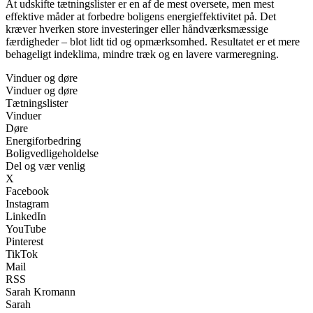
At udskifte tætningslister er en af de mest oversete, men mest
effektive måder at forbedre boligens energieffektivitet på. Det
kræver hverken store investeringer eller håndværksmæssige
færdigheder – blot lidt tid og opmærksomhed. Resultatet er et mere
behageligt indeklima, mindre træk og en lavere varmeregning.
Vinduer og døre
Vinduer og døre
Tætningslister
Vinduer
Døre
Energiforbedring
Boligvedligeholdelse
Del og vær venlig
X
Facebook
Instagram
LinkedIn
YouTube
Pinterest
TikTok
Mail
RSS
Sarah Kromann
Sarah