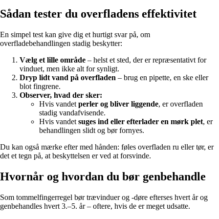
Sådan tester du overfladens effektivitet
En simpel test kan give dig et hurtigt svar på, om
overfladebehandlingen stadig beskytter:
Vælg et lille område
– helst et sted, der er repræsentativt for
vinduet, men ikke alt for synligt.
Dryp lidt vand på overfladen
– brug en pipette, en ske eller
blot fingrene.
Observer, hvad der sker:
Hvis vandet
perler og bliver liggende
, er overfladen
stadig vandafvisende.
Hvis vandet
suges ind eller efterlader en mørk plet
, er
behandlingen slidt og bør fornyes.
Du kan også mærke efter med hånden: føles overfladen ru eller tør, er
det et tegn på, at beskyttelsen er ved at forsvinde.
Hvornår og hvordan du bør genbehandle
Som tommelfingerregel bør trævinduer og -døre efterses hvert år og
genbehandles hvert 3.–5. år – oftere, hvis de er meget udsatte.