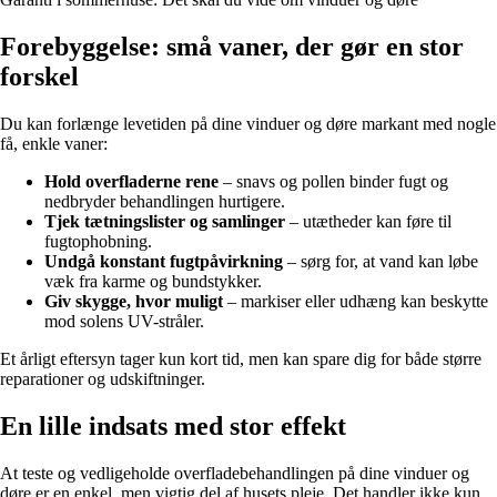
Forebyggelse: små vaner, der gør en stor
forskel
Du kan forlænge levetiden på dine vinduer og døre markant med nogle
få, enkle vaner:
Hold overfladerne rene
– snavs og pollen binder fugt og
nedbryder behandlingen hurtigere.
Tjek tætningslister og samlinger
– utætheder kan føre til
fugtophobning.
Undgå konstant fugtpåvirkning
– sørg for, at vand kan løbe
væk fra karme og bundstykker.
Giv skygge, hvor muligt
– markiser eller udhæng kan beskytte
mod solens UV-stråler.
Et årligt eftersyn tager kun kort tid, men kan spare dig for både større
reparationer og udskiftninger.
En lille indsats med stor effekt
At teste og vedligeholde overfladebehandlingen på dine vinduer og
døre er en enkel, men vigtig del af husets pleje. Det handler ikke kun