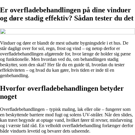
Er overfladebehandlingen på dine vinduer
og døre stadig effektiv? Sådan tester du det
Vinduer og døre er blandt de mest udsatte bygningsdele i et hus. De
står dagligt over for sol, regn, frost og vind – og netop derfor er
overfladebehandlingen afgørende for, hvor længe de holder sig pæne
og funktionelle. Men hvordan ved du, om behandlingen stadig
beskytter, som den skal? Her får du en guide til, hvordan du tester
effektiviteten – og hvad du kan gøre, hvis tiden er inde til en
genbehandling.
Hvorfor overfladebehandlingen betyder
noget
Overfladebehandlingen – typisk maling, lak eller olie – fungerer som
en beskyttende barriere mod fugt og solens UV-stråler. Når den slides,
kan træet begynde at optage vand, hvilket fører til revner, misfarvning
og i værste fald råd. En velholdt overfladebehandling forlænger derfor
både vinduets levetid og bevarer dets udseende.