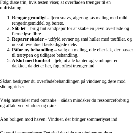
Følg disse trin, hvis testen viser, at overfladen trænger til en
opfriskning:
Rengør grundigt
– fjern snavs, alger og løs maling med mildt
rengøringsmiddel og børste.
Slib let
– brug fint sandpapir for at skabe en jævn overflade og
fjerne løse fibre.
Reparer skader
– udfyld revner og små huller med træfiller, og
udskift eventuelt beskadigede dele.
Påfør ny behandling
– vælg en maling, olie eller lak, der passer
til trætypen og tidligere behandling.
Afslut med kontrol
– tjek, at alle kanter og samlinger er
dækket, da det er her, fugt oftest trænger ind.
Sådan beskytter du overfladebehandlingen på vinduer og døre mod
slid og ridser
Vælg materialer med omtanke – sådan mindsker du ressourceforbrug
og affald ved vinduer og døre
Åbn boligen mod haven: Vinduer, der bringer sommerlyset ind
Garanti i sommerhuse: Det skal du vide om vinduer og døre