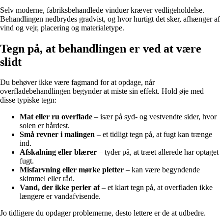
Selv moderne, fabriksbehandlede vinduer kræver vedligeholdelse.
Behandlingen nedbrydes gradvist, og hvor hurtigt det sker, afhænger af
vind og vejr, placering og materialetype.
Tegn på, at behandlingen er ved at være
slidt
Du behøver ikke være fagmand for at opdage, når
overfladebehandlingen begynder at miste sin effekt. Hold øje med
disse typiske tegn:
Mat eller ru overflade
– især på syd- og vestvendte sider, hvor
solen er hårdest.
Små revner i malingen
– et tidligt tegn på, at fugt kan trænge
ind.
Afskalning eller blærer
– tyder på, at træet allerede har optaget
fugt.
Misfarvning eller mørke pletter
– kan være begyndende
skimmel eller råd.
Vand, der ikke perler af
– et klart tegn på, at overfladen ikke
længere er vandafvisende.
Jo tidligere du opdager problemerne, desto lettere er de at udbedre.